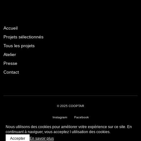
Accueil
Projets sélectionnés
Tous les projets
Atelier
Presse
Contact
© 2025 COOPTAR
Instagram
Facebook
Nous utilisons des cookies pour améliorer votre expérience sur ce site. En
Livre de réclamations
·
Politique de confidentialité
continuant à naviguer, vous acceptez l utilisation des cookies.
Accepter
En savoir plus