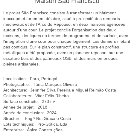
Maison São Francisco
Le projet São Francisco consiste à transformer un bâtiment
inoccupé et fortement délabré, situé à proximité des remparts
médiévaux et de l'Arco do Repouso, en deux maisons agencées
autour d'une cour. Le projet concilie l'organisation des deux
maisons, identiques en termes de programme et de surface, avec
l'intégration d'une cour pour chaque logement, ces derniers n'étant
pas contigus. Sur le plan constructif, une structure en profilés
métalliques a été proposée, avec un plancher reposant sur une
ossature bois et des panneaux OSB, et des murs en briques
pleines artisanales.
Localisation:
Faro, Portugal
Photographie:
Tânia Marques Oliveira
Architecture:
Jennifer Silva Pereira e Miguel Reimão Costa
Collaborateurs:
Vitor Félix Ribeiro
Surface construite:
273 m²
Année de projet:
2018
Année de conclusion:
2024
Structure:
Eng.º Rui Graça e Costa
Lots techniques:
Pró-Gótica, Lda
Entreprise:
Ápice Construções