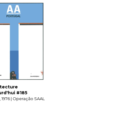
itecture
urd'hui #185
, 1976 | Operação SAAL