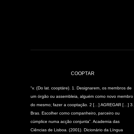
COOPTAR
“v. (Do lat. cooptäre). 1. Designarem, os membros de
um órgão ou assembleia, alguém como novo membro
do mesmo; fazer a cooptação. 2 […] AGREGAR […] 3.
Bras. Escolher como companheiro, parceiro ou
cúmplice numa acção conjunta”. Academia das
Ciências de Lisboa. (2001). Dicionário da Língua