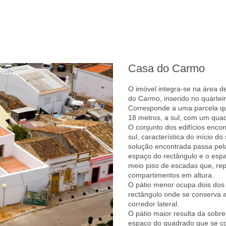
Casa do Carmo
O imóvel integra-se na área d
do Carmo, inserido no quartei
Corresponde a uma parcela qu
18 metros, a sul, com um quad
O conjunto dos edifícios enc
sul, característica do início d
solução encontrada passa pela
espaço do rectângulo e o esp
meio piso de escadas que, repe
compartimentos em altura.
O pátio menor ocupa dois dos 
rectângulo onde se conserva a 
corredor lateral.
O pátio maior resulta da sobr
espaço do quadrado que se co