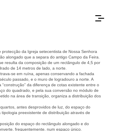
e protecção da Igreja setecentista de Nossa Senhora
rão alongado que a separa do antigo Campo da Feira.
e resulta da composição de um rectângulo de 4,5 por
rado de 14 metros de lado, a norte.
ontrava-se em ruína, apenas conservando a fachada
o século passado, e o muro de logradouro a norte. A
 “construção” da diferença de cotas existente entre o
aço do quadrado, e pela sua conversão no módulo de
tido na área de transição, organiza a distribuição dos
quartos, antes desprovidos de luz, do espaço do
tipologia preexistente de distribuição através de
eposição do espaço do rectângulo alongado e do
nverte, frequentemente, num espaço único.