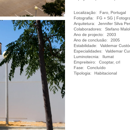
Localização:
Faro, Portugal
Fotografia:
FG + SG | Fotogra
Arquitetura:
Jennifer Silva Pe
Colaboradores:
Stefano Malo
Ano de projecto:
2003
Ano de conclusão:
2005
Estabilidade:
Valdemar Custód
Especialidades:
Valdemar Cus
Luminotecnia:
Ilumat
Empreiteiro:
Cooptar, crl
Fase:
Concluído
Tipologia:
Habitacional