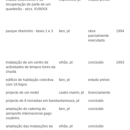
recuperação de parte de um
quarteirão - sécs. XVIII/XIX
parque ribeirinho - fases 1 e 3
faro, pt
obra
1994
parcialmente
executada
instalação de um centro de
olhão, pt
concluído
1993
actividades de tempos livres da
chasfa
edifício de habitação colectiva
faro, pt
estudo prévio
com 18 fogos
projecto de um motel
castro marim, pt
licenciamento
projecto de 8 moradias em banda
vilamoura, pt
concluído
ampliação do catering do
faro, pt
concluído
aeroporto internacional gago
coutinho
ampliação das instalações da
olhão, pt
concluído