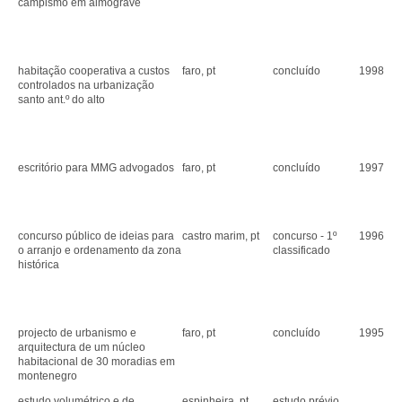
campismo em almograve
habitação cooperativa a custos
faro, pt
concluído
1998
controlados na urbanização
santo ant.º do alto
escritório para MMG advogados
faro, pt
concluído
1997
concurso público de ideias para
castro marim, pt
concurso - 1º
1996
o arranjo e ordenamento da zona
classificado
histórica
projecto de urbanismo e
faro, pt
concluído
1995
arquitectura de um núcleo
habitacional de 30 moradias em
montenegro
estudo volumétrico e de
espinheira, pt
estudo prévio