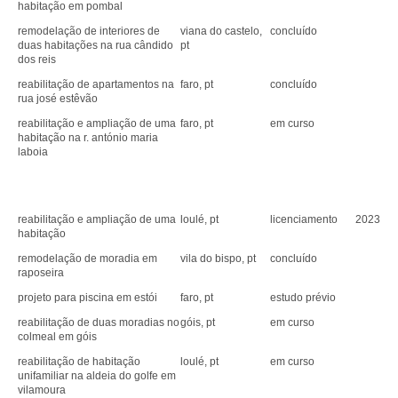
habitação em pombal
remodelação de interiores de
viana do castelo,
concluído
duas habitações na rua cândido
pt
dos reis
reabilitação de apartamentos na
faro, pt
concluído
rua josé estêvão
reabilitação e ampliação de uma
faro, pt
em curso
habitação na r. antónio maria
laboia
reabilitação e ampliação de uma
loulé, pt
licenciamento
2023
habitação
remodelação de moradia em
vila do bispo, pt
concluído
raposeira
projeto para piscina em estói
faro, pt
estudo prévio
reabilitação de duas moradias no
góis, pt
em curso
colmeal em góis
reabilitação de habitação
loulé, pt
em curso
unifamiliar na aldeia do golfe em
vilamoura