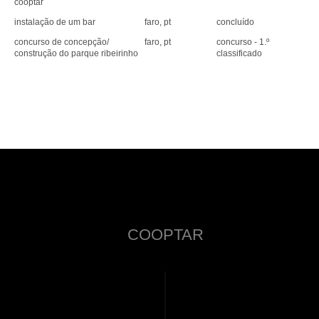
cooptar
instalação de um bar
faro, pt
concluído
concurso de concepção/
faro, pt
concurso - 1.º
construção do parque ribeirinho
classificado
COOPTAR