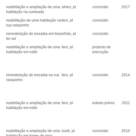
reabilitação e ampliação de uma
silves, pt
concluído
2017
habitação na cumeada
reabilitação de uma habitação na
faro, pt
concluído
rua rasquinho
remodelação de moradia em bias
olhão, pt
concluído
do sul
reabilitação e ampliação de uma
faro, pt
projecto de
habitação em estói
execução
remodelação de moradia na rua
faro, pt
concluído
2014
rasquinho
reabilitação e ampliação de uma
faro, pt
estudo prévio
2011
habitação em estói
reabilitação e ampliação de uma
loulé, pt
concluído
2010
habitação em torres de apra