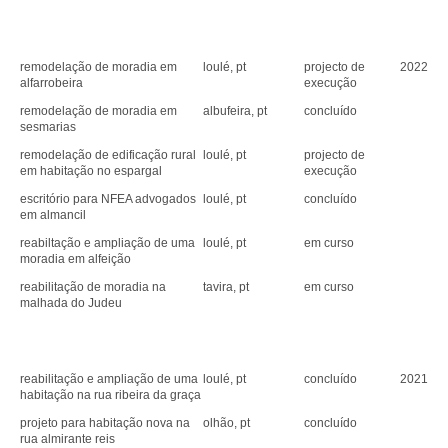
remodelação de moradia em
loulé, pt
projecto de
2022
alfarrobeira
execução
remodelação de moradia em
albufeira, pt
concluído
sesmarias
remodelação de edificação rural
loulé, pt
projecto de
em habitação no espargal
execução
escritório para NFEA advogados
loulé, pt
concluído
em almancil
reabiltação e ampliação de uma
loulé, pt
em curso
moradia em alfeição
reabilitação de moradia na
tavira, pt
em curso
malhada do Judeu
reabilitação e ampliação de uma
loulé, pt
concluído
2021
habitação na rua ribeira da graça
projeto para habitação nova na
olhão, pt
concluído
rua almirante reis