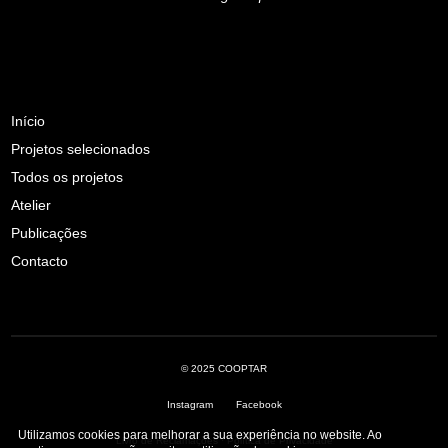
Início
Projetos selecionados
Todos os projetos
Atelier
Publicações
Contacto
© 2025 COOPTAR
Instagram
Facebook
Utilizamos cookies para melhorar a sua experiência no website. Ao
Livro de Reclamações
·
Política de Privacidade