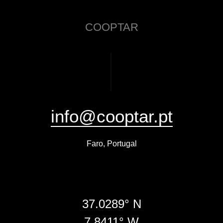
COOPTAR
info@cooptar.pt
Faro, Portugal
37.0289° N
7.8411° W